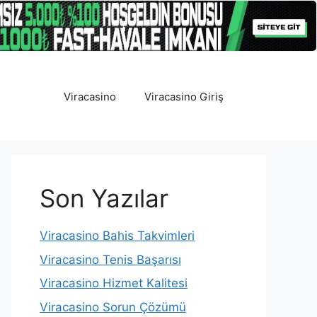
Viracasino
Viracasino Giriş
Son Yazılar
Viracasino Bahis Takvimleri
Viracasino Tenis Başarısı
Viracasino Hizmet Kalitesi
Viracasino Sorun Çözümü