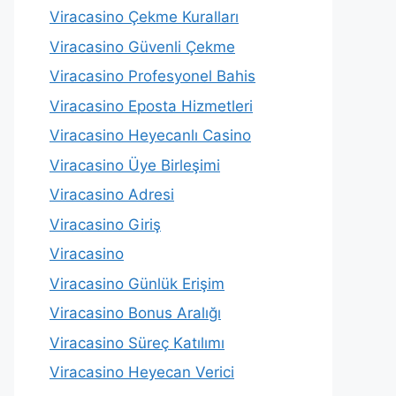
Viracasino Çekme Kuralları
Viracasino Güvenli Çekme
Viracasino Profesyonel Bahis
Viracasino Eposta Hizmetleri
Viracasino Heyecanlı Casino
Viracasino Üye Birleşimi
Viracasino Adresi
Viracasino Giriş
Viracasino
Viracasino Günlük Erişim
Viracasino Bonus Aralığı
Viracasino Süreç Katılımı
Viracasino Heyecan Verici