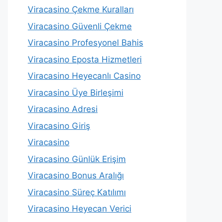
Viracasino Çekme Kuralları
Viracasino Güvenli Çekme
Viracasino Profesyonel Bahis
Viracasino Eposta Hizmetleri
Viracasino Heyecanlı Casino
Viracasino Üye Birleşimi
Viracasino Adresi
Viracasino Giriş
Viracasino
Viracasino Günlük Erişim
Viracasino Bonus Aralığı
Viracasino Süreç Katılımı
Viracasino Heyecan Verici