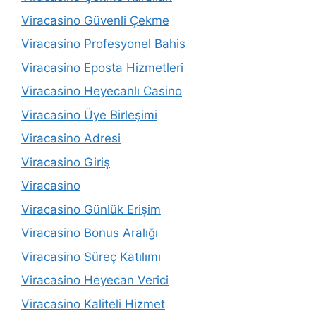
Viracasino Güvenli Çekme
Viracasino Profesyonel Bahis
Viracasino Eposta Hizmetleri
Viracasino Heyecanlı Casino
Viracasino Üye Birleşimi
Viracasino Adresi
Viracasino Giriş
Viracasino
Viracasino Günlük Erişim
Viracasino Bonus Aralığı
Viracasino Süreç Katılımı
Viracasino Heyecan Verici
Viracasino Kaliteli Hizmet