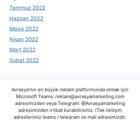
Temmuz 2022
Haziran 2022
Mayıs 2022
Nisan 2022
Mart 2022
Şubat 2022
Avrasya'nın en büyük reklam platformunda olmak için
Microsoft Teams:
reklam@avrasyamarketing.com
adresimizden veya Telegram: @Avrasyamarketing
adresimizden irtibat kurabilirsiniz. (Tek iletişim
adreslerimiz teams / telegram ve mail adresimizdir.
Harici hiçbir iletişim adresimiz bulunmamaktadır.
Lütfen itibar etmeyiniz.) Türkiye yasalarına göre 7258
sayılı kanun uyarınca yasa dışı bahis oynamanın