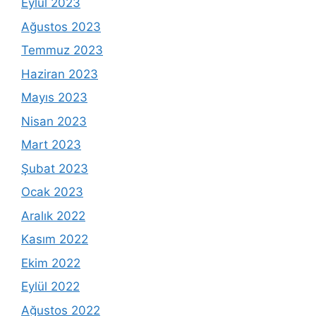
Eylül 2023
Ağustos 2023
Temmuz 2023
Haziran 2023
Mayıs 2023
Nisan 2023
Mart 2023
Şubat 2023
Ocak 2023
Aralık 2022
Kasım 2022
Ekim 2022
Eylül 2022
Ağustos 2022