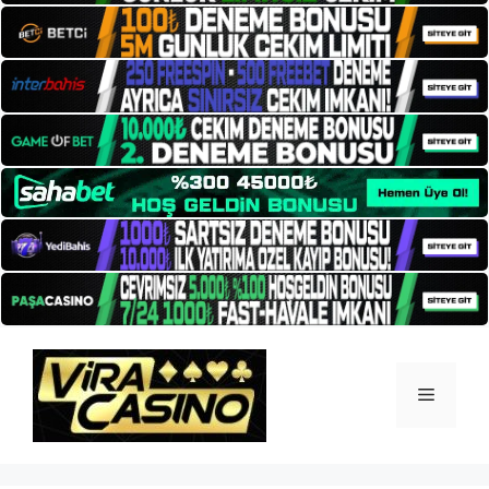
İçeriğe
atla
Menü