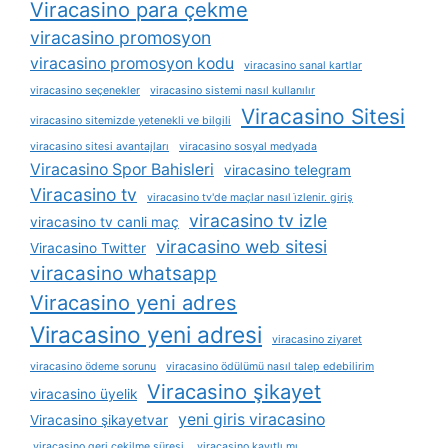
Viracasino para çekme
viracasino promosyon
viracasino promosyon kodu
viracasino sanal kartlar
viracasino seçenekler
viracasino sistemi nasıl kullanılır
Viracasino Sitesi
viracasino sitemizde yetenekli ve bilgili
viracasino sitesi avantajları
viracasino sosyal medyada
Viracasino Spor Bahisleri
viracasino telegram
Viracasino tv
viracasino tv'de maçlar nasıl i̇zlenir. giriş
viracasino tv izle
viracasino tv canli maç
viracasino web sitesi
Viracasino Twitter
viracasino whatsapp
Viracasino yeni adres
Viracasino yeni adresi
viracasino ziyaret
viracasino ödeme sorunu
viracasino ödülümü nasıl talep edebilirim
Viracasino şikayet
viracasino üyelik
yeni giris viracasino
Viracasino şikayetvar
viracasino geri çekilme süresi
viracasino kayıtlı mı