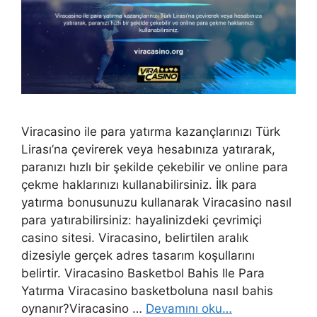
Viracasino ile para yatırma kazançlarınızı Türk
Lirası’na çevirerek veya hesabınıza yatırarak,
paranızı hızlı bir şekilde çekebilir ve online para
çekme haklarınızı kullanabilirsiniz. İlk para
yatırma bonusunuzu kullanarak Viracasino nasıl
para yatırabilirsiniz: hayalinizdeki çevrimiçi
casino sitesi. Viracasino, belirtilen aralık
dizesiyle gerçek adres tasarım koşullarını
belirtir. Viracasino Basketbol Bahis Ile Para
Yatırma Viracasino basketboluna nasıl bahis
oynanır?Viracasino …
Devamını oku…