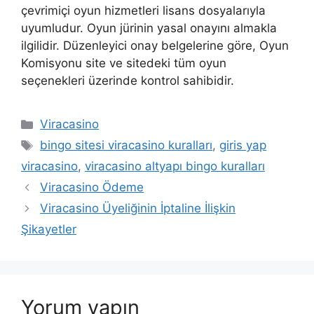
çevrimiçi oyun hizmetleri lisans dosyalarıyla
uyumludur. Oyun jürinin yasal onayını almakla
ilgilidir. Düzenleyici onay belgelerine göre, Oyun
Komisyonu site ve sitedeki tüm oyun
seçenekleri üzerinde kontrol sahibidir.
Kategoriler
Viracasino
Etiketler
bingo sitesi viracasino kuralları
,
giris yap
viracasino
,
viracasino altyapı bingo kuralları
Viracasino Ödeme
Viracasino Üyeliğinin İptaline İlişkin
Şikayetler
Yorum yapın