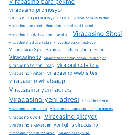
Viracasino para çekme
viracasino promosyon
viracasino promosyon kodu
viracasino sanal kartlar
viracasino seçenekler
viracasino sistemi nasıl kullanılır
Viracasino Sitesi
viracasino sitemizde yetenekli ve bilgili
viracasino sitesi avantajları
viracasino sosyal medyada
Viracasino Spor Bahisleri
viracasino telegram
Viracasino tv
viracasino tv'de maçlar nasıl i̇zlenir. giriş
viracasino tv izle
viracasino tv canli maç
viracasino web sitesi
Viracasino Twitter
viracasino whatsapp
Viracasino yeni adres
Viracasino yeni adresi
viracasino ziyaret
viracasino ödeme sorunu
viracasino ödülümü nasıl talep edebilirim
Viracasino şikayet
viracasino üyelik
yeni giris viracasino
Viracasino şikayetvar
viracasino geri çekilme süresi
viracasino kayıtlı mı