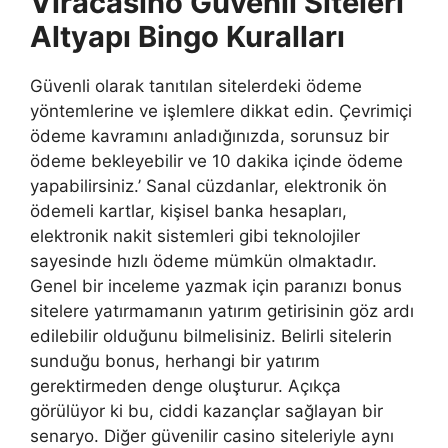
Viracasino Güvenli Siteleri
Altyapı Bingo Kuralları
Güvenli olarak tanıtılan sitelerdeki ödeme
yöntemlerine ve işlemlere dikkat edin. Çevrimiçi
ödeme kavramını anladığınızda, sorunsuz bir
ödeme bekleyebilir ve 10 dakika içinde ödeme
yapabilirsiniz.’ Sanal cüzdanlar, elektronik ön
ödemeli kartlar, kişisel banka hesapları,
elektronik nakit sistemleri gibi teknolojiler
sayesinde hızlı ödeme mümkün olmaktadır.
Genel bir inceleme yazmak için paranızı bonus
sitelere yatırmamanın yatırım getirisinin göz ardı
edilebilir olduğunu bilmelisiniz. Belirli sitelerin
sunduğu bonus, herhangi bir yatırım
gerektirmeden denge oluşturur. Açıkça
görülüyor ki bu, ciddi kazançlar sağlayan bir
senaryo. Diğer güvenilir casino siteleriyle aynı