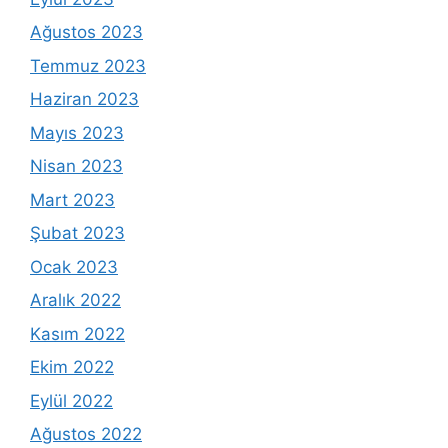
Ağustos 2023
Temmuz 2023
Haziran 2023
Mayıs 2023
Nisan 2023
Mart 2023
Şubat 2023
Ocak 2023
Aralık 2022
Kasım 2022
Ekim 2022
Eylül 2022
Ağustos 2022