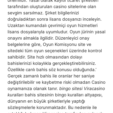
önemlidir. Yasal olarak kayıtlı ticaret şirketleri
tarafından oluşturulan casino sitelerine olan
sevgim sarsılmaz. Şirket bilgilerinizi
doğruladıktan sonra lisans dosyanızı inceleyin.
Uzaktan kumandalı çevrimiçi oyun hizmetleri
lisans dosyalarıyla uyumludur. Oyun jürinin yasal
onayını almakla ilgilidir. Düzenleyici onay
belgelerine göre, Oyun Komisyonu site ve
sitedeki tüm oyun seçenekleri üzerinde kontrol
sahibidir. Site hızlı olmasından dolayı
bahislerinizi kolaylıkla gerçekleştirebilirsiniz.
Özellikle canlı bahis söz konusu olduğunda.’
Gerçek zamanlı bahis ile oranlar her saniye
değiştirilebilir ve kaybetme riski olmadan Casino
oynamanıza olanak tanır.
bingo sitesi Viracasino
kuralları
bahis sitesinin bingo kuralları altyapısı,
dünyanın en büyük şirketleriyle yaptığı
sözleşmelerle korunmaktadır. Bu nedenle ile