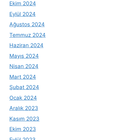
Ekim 2024
Eylül 2024
Ağustos 2024
Temmuz 2024
Haziran 2024
Mayıs 2024
Nisan 2024
Mart 2024
Şubat 2024
Ocak 2024
Aralık 2023
Kasım 2023
Ekim 2023
Eylül 2023