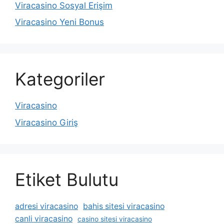
Viracasino Sosyal Erişim
Viracasino Yeni Bonus
Kategoriler
Viracasino
Viracasino Giriş
Etiket Bulutu
adresi viracasino
bahis sitesi viracasino
canli viracasino
casino sitesi viracasino