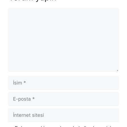
Yorum
İsim
E-
posta
İnternet
sitesi