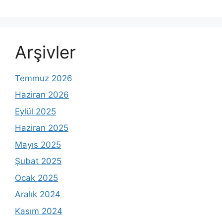
Arşivler
Temmuz 2026
Haziran 2026
Eylül 2025
Haziran 2025
Mayıs 2025
Şubat 2025
Ocak 2025
Aralık 2024
Kasım 2024