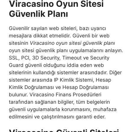
Viracasino Oyun Sitesi
Güvenlik Planı
Güvenilir sayılan web siteleri, bazı uyarıcı
mesajlara dikkat etmelidir. Güvenli bir web
sitesinin
Viracasino oyun sitesi güvenlik planı
oyun sitesi güvenlik planı uygulamalarını anlayın.
SSL, PCI, 3D Security, Timeout ve Security
Guard güvenli olduğunu iddia eden web
sitelerinin kullandığı sistemler arasındadır. Diğer
sistemler arasında IP Kimlik Sistemi, Hesap
Kimlik Doğrulaması ve Hesap Doğrulaması
bulunur. Viracasino Finans Prosedürleri
tarafından sağlanan bilgiler, tüm belgelerin
güvenli uygulamalarla korunmasını, muhafaza
edilmesini ve çalıştırılmasını garanti eder.