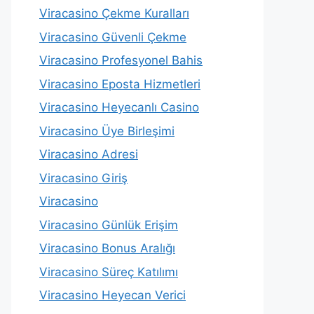
Viracasino Çekme Kuralları
Viracasino Güvenli Çekme
Viracasino Profesyonel Bahis
Viracasino Eposta Hizmetleri
Viracasino Heyecanlı Casino
Viracasino Üye Birleşimi
Viracasino Adresi
Viracasino Giriş
Viracasino
Viracasino Günlük Erişim
Viracasino Bonus Aralığı
Viracasino Süreç Katılımı
Viracasino Heyecan Verici