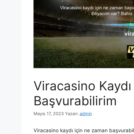
Viracasino Kaydı
Başvurabilirim
Mayıs 17, 2023
Yazarı:
admin
Viracasino kaydı için ne zaman başvurabi