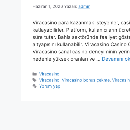
Haziran 1, 2026
Yazarı:
admin
Viracasino para kazanmak isteyenler, casino
katlayabilirler. Platform, kullanıcıların ü
süre tutar. Bahis sektöründe faaliyet göst
altyapısını kullanabilir. Viracasino Casino
Viracasino sanal casino deneyiminin yerine
nedenle yüksek oranları ve …
Devamını o
Kategoriler
Viracasino
Etiketler
Viracasino
,
Viracasino bonus çekme
,
Viracasin
Yorum yap