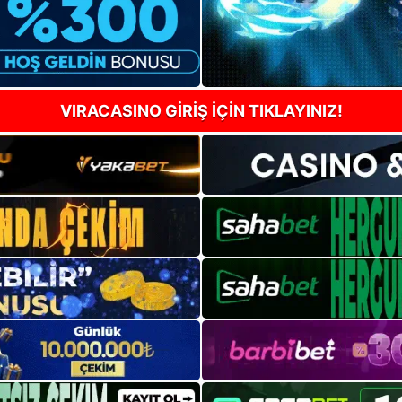
VIRACASINO GİRİŞ İÇİN TIKLAYINIZ!