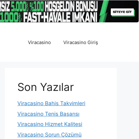
Viracasino
Viracasino Giriş
Son Yazılar
Viracasino Bahis Takvimleri
Viracasino Tenis Başarısı
Viracasino Hizmet Kalitesi
Viracasino Sorun Çözümü