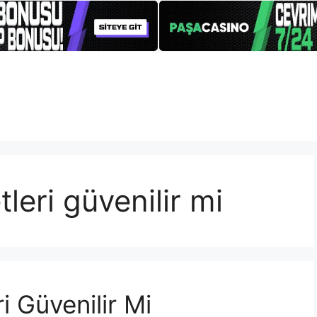
leri güvenilir mi
i Güvenilir Mi