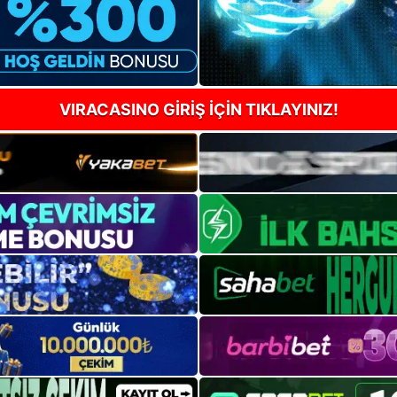
VIRACASINO GİRİŞ İÇİN TIKLAYINIZ!