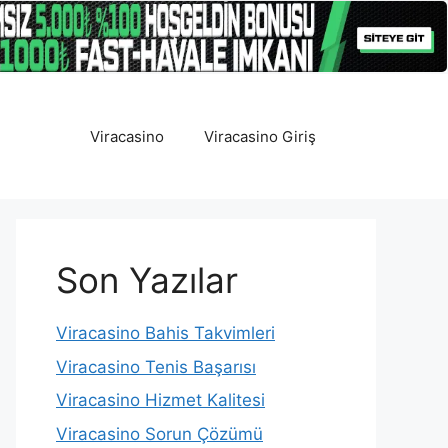
Viracasino
Viracasino Giriş
Son Yazılar
Viracasino Bahis Takvimleri
Viracasino Tenis Başarısı
Viracasino Hizmet Kalitesi
Viracasino Sorun Çözümü