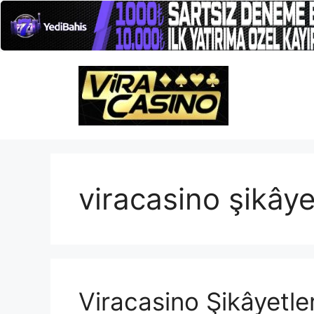
İçeriğe
atla
viracasino şikâyet
Viracasino Şikâyetler