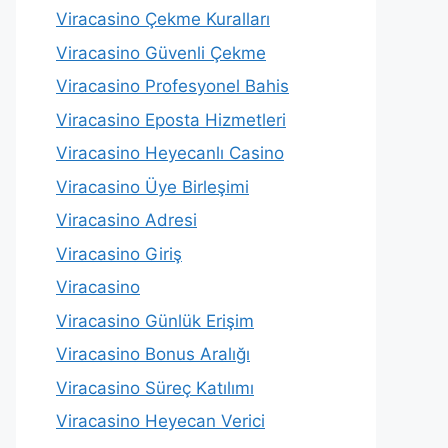
Viracasino Çekme Kuralları
Viracasino Güvenli Çekme
Viracasino Profesyonel Bahis
Viracasino Eposta Hizmetleri
Viracasino Heyecanlı Casino
Viracasino Üye Birleşimi
Viracasino Adresi
Viracasino Giriş
Viracasino
Viracasino Günlük Erişim
Viracasino Bonus Aralığı
Viracasino Süreç Katılımı
Viracasino Heyecan Verici