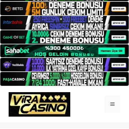
İçeriğe
atla
Menü