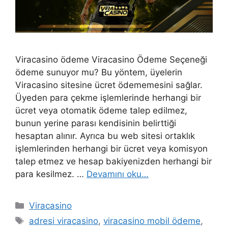
Viracasino ödeme Viracasino Ödeme Seçeneği
ödeme sunuyor mu? Bu yöntem, üyelerin
Viracasino sitesine ücret ödememesini sağlar.
Üyeden para çekme işlemlerinde herhangi bir
ücret veya otomatik ödeme talep edilmez,
bunun yerine parası kendisinin belirttiği
hesaptan alınır. Ayrıca bu web sitesi ortaklık
işlemlerinden herhangi bir ücret veya komisyon
talep etmez ve hesap bakiyenizden herhangi bir
para kesilmez. …
Devamını oku…
Kategoriler
Viracasino
Etiketler
adresi viracasino
,
viracasino mobil ödeme
,