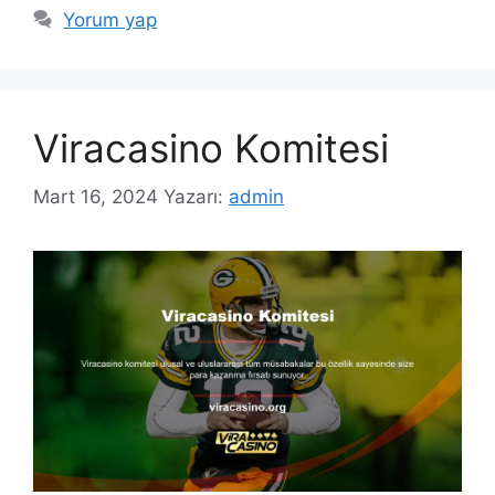
Yorum yap
Viracasino Komitesi
Mart 16, 2024
Yazarı:
admin