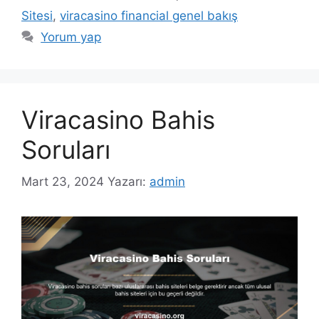
Sitesi
,
viracasino financial genel bakış
Yorum yap
Viracasino Bahis
Soruları
Mart 23, 2024
Yazarı:
admin