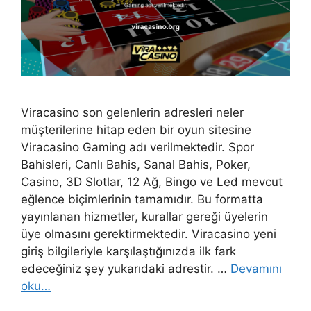
Viracasino son gelenlerin adresleri neler
müşterilerine hitap eden bir oyun sitesine
Viracasino Gaming adı verilmektedir. Spor
Bahisleri, Canlı Bahis, Sanal Bahis, Poker,
Casino, 3D Slotlar, 12 Ağ, Bingo ve Led mevcut
eğlence biçimlerinin tamamıdır. Bu formatta
yayınlanan hizmetler, kurallar gereği üyelerin
üye olmasını gerektirmektedir. Viracasino yeni
giriş bilgileriyle karşılaştığınızda ilk fark
edeceğiniz şey yukarıdaki adrestir. …
Devamını
oku…