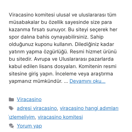
Viracasino komitesi ulusal ve uluslararası tüm
müsabakalar bu özellik sayesinde size para
kazanma fırsatı sunuyor. Bu siteyi seçerek her
spor dalına bahis oynayabilirsiniz. Sahip
olduğunuz kuponu kullanın. Dilediğiniz kadar
yatırım yapma özgürlüğü. Resmi hizmet ürünü
bu sitedir. Avrupa ve Uluslararası pazarlarda
kabul edilen lisans dosyaları. Komitenin resmi
sitesine giriş yapın. İnceleme veya araştırma
yapmanız mümkündür. …
Devamını oku…
Kategoriler
Viracasino
Etiketler
adresi viracasino
,
viracasino hangi adımları
i̇zlemeliyim
,
viracasino komitesi
Yorum yap