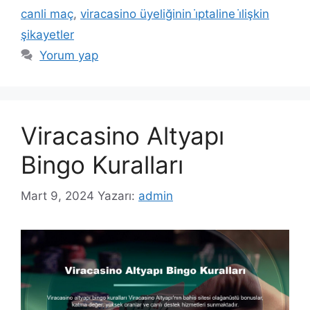
canli maç
,
viracasino üyeliğinin i̇ptaline i̇lişkin
şikayetler
Yorum yap
Viracasino Altyapı
Bingo Kuralları
Mart 9, 2024
Yazarı:
admin