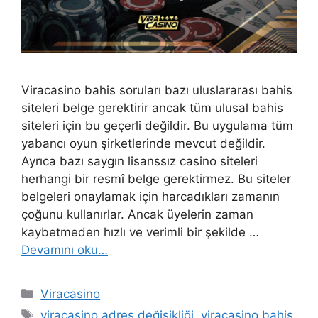
Viracasino bahis soruları bazı uluslararası bahis
siteleri belge gerektirir ancak tüm ulusal bahis
siteleri için bu geçerli değildir. Bu uygulama tüm
yabancı oyun şirketlerinde mevcut değildir.
Ayrıca bazı saygın lisanssız casino siteleri
herhangi bir resmî belge gerektirmez. Bu siteler
belgeleri onaylamak için harcadıkları zamanın
çoğunu kullanırlar. Ancak üyelerin zaman
kaybetmeden hızlı ve verimli bir şekilde …
Devamını oku…
Kategoriler
Viracasino
Etiketler
viracasino adres değişikliği
,
viracasino bahis