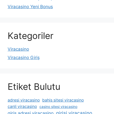
Viracasino Yeni Bonus
Kategoriler
Viracasino
Viracasino Giriş
Etiket Bulutu
adresi viracasino
bahis sitesi viracasino
canli viracasino
casino sitesi viracasino
girisi viracasino
giris adresi viracasino