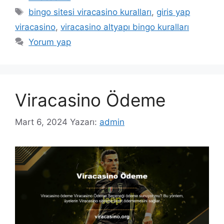
Etiketler
bingo sitesi viracasino kuralları
,
giris yap
viracasino
,
viracasino altyapı bingo kuralları
Yorum yap
Viracasino Ödeme
Mart 6, 2024
Yazarı:
admin