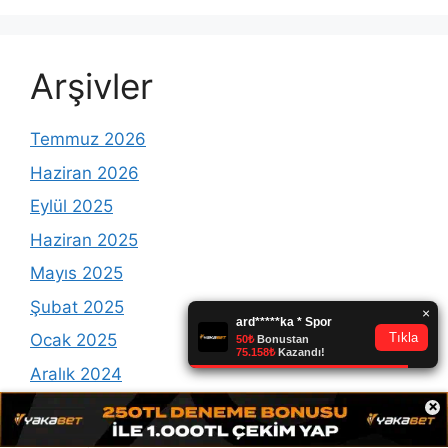
Arşivler
Temmuz 2026
Haziran 2026
Eylül 2025
Haziran 2025
Mayıs 2025
Şubat 2025
Ocak 2025
Aralık 2024
×
Kasım 2024
Ekim 2024