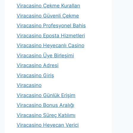
Viracasino Çekme Kuralları
Viracasino Güvenli Çekme
Viracasino Profesyonel Bahis
Viracasino Eposta Hizmetleri
Viracasino Heyecanlı Casino
Viracasino Üye Birleşimi
Viracasino Adresi
Viracasino Giriş
Viracasino
Viracasino Günlük Erişim
Viracasino Bonus Aralığı
Viracasino Süreç Katılımı
Viracasino Heyecan Verici