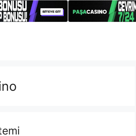
ino
temi