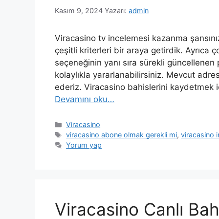
Kasım 9, 2024
Yazarı:
admin
Viracasino tv incelemesi kazanma şansınız
çeşitli kriterleri bir araya getirdik. Ayrıc
seçeneğinin yanı sıra sürekli güncellene
kolaylıkla yararlanabilirsiniz. Mevcut adr
ederiz. Viracasino bahislerini kaydetmek i
Devamını oku…
Kategoriler
Viracasino
Etiketler
viracasino abone olmak gerekli mi
,
viracasino 
Yorum yap
Viracasino Canlı Bah