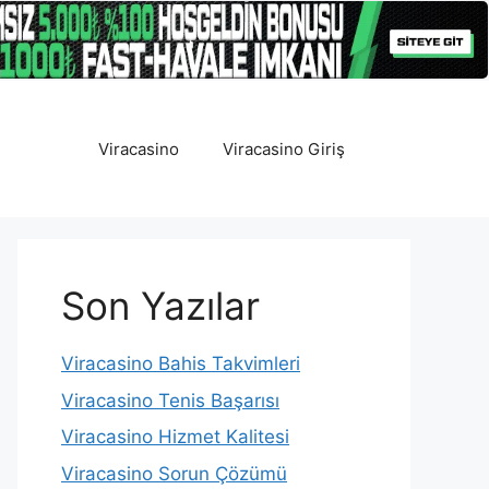
Viracasino
Viracasino Giriş
Son Yazılar
Viracasino Bahis Takvimleri
Viracasino Tenis Başarısı
Viracasino Hizmet Kalitesi
Viracasino Sorun Çözümü