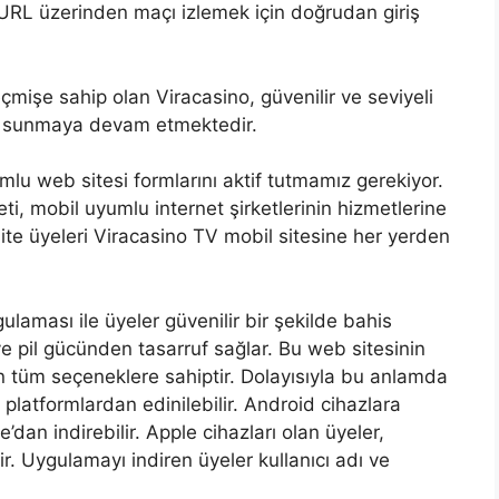
 URL üzerinden maçı izlemek için doğrudan giriş
mişe sahip olan Viracasino, güvenilir ve seviyeli
eri sunmaya devam etmektedir.
mlu web sitesi formlarını aktif tutmamız gerekiyor.
ti, mobil uyumlu internet şirketlerinin hizmetlerine
site üyeleri Viracasino TV mobil sitesine her yerden
laması ile üyeler güvenilir bir şekilde bahis
e pil gücünden tasarruf sağlar. Bu web sitesinin
 tüm seçeneklere sahiptir. Dolayısıyla bu anlamda
latformlardan edinilebilir. Android cihazlara
dan indirebilir. Apple cihazları olan üyeler,
. Uygulamayı indiren üyeler kullanıcı adı ve