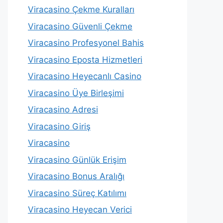
Viracasino Çekme Kuralları
Viracasino Güvenli Çekme
Viracasino Profesyonel Bahis
Viracasino Eposta Hizmetleri
Viracasino Heyecanlı Casino
Viracasino Üye Birleşimi
Viracasino Adresi
Viracasino Giriş
Viracasino
Viracasino Günlük Erişim
Viracasino Bonus Aralığı
Viracasino Süreç Katılımı
Viracasino Heyecan Verici