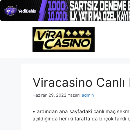
İçeriğe
atla
Viracasino Canlı
Haziran 29, 2022
Yazarı:
admin
• ardından ana sayfadaki canlı maç sekme
açıldığında her iki tarafta da birçok farklı