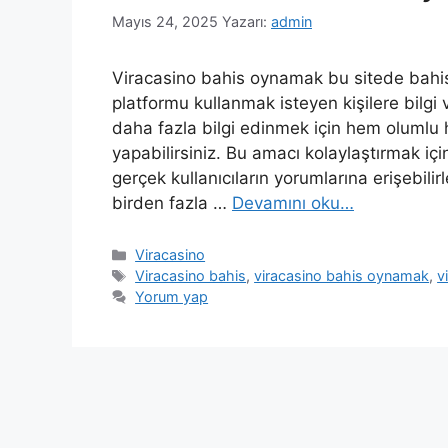
Mayıs 24, 2025
Yazarı:
admin
Viracasino bahis oynamak bu sitede bahis 
platformu kullanmak isteyen kişilere bilgi
daha fazla bilgi edinmek için hem olumlu
yapabilirsiniz. Bu amacı kolaylaştırmak içi
gerçek kullanıcıların yorumlarına erişebilir
birden fazla …
Devamını oku…
Kategoriler
Viracasino
Etiketler
Viracasino bahis
,
viracasino bahis oynamak
,
v
Yorum yap