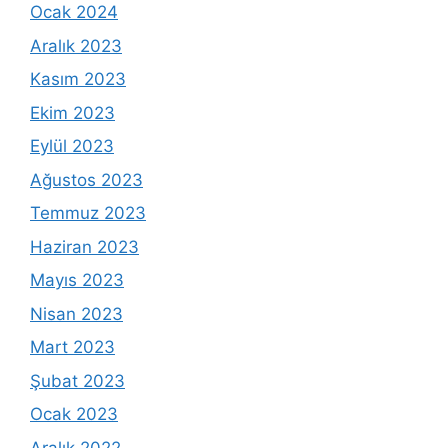
Ocak 2024
Aralık 2023
Kasım 2023
Ekim 2023
Eylül 2023
Ağustos 2023
Temmuz 2023
Haziran 2023
Mayıs 2023
Nisan 2023
Mart 2023
Şubat 2023
Ocak 2023
Aralık 2022