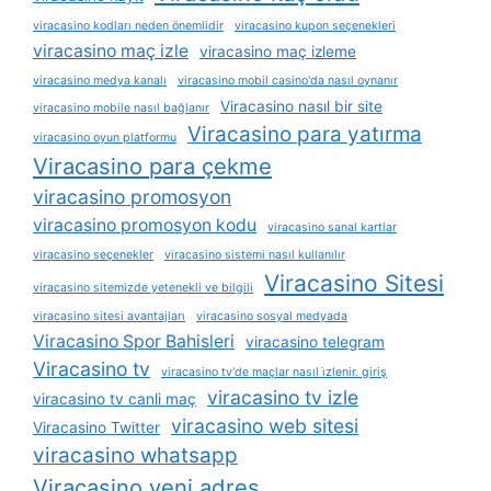
viracasino kodları neden önemlidir
viracasino kupon seçenekleri
viracasino maç izle
viracasino maç izleme
viracasino medya kanalı
viracasino mobil casino'da nasıl oynanır
Viracasino nasıl bir site
viracasino mobile nasıl bağlanır
Viracasino para yatırma
viracasino oyun platformu
Viracasino para çekme
viracasino promosyon
viracasino promosyon kodu
viracasino sanal kartlar
viracasino seçenekler
viracasino sistemi nasıl kullanılır
Viracasino Sitesi
viracasino sitemizde yetenekli ve bilgili
viracasino sitesi avantajları
viracasino sosyal medyada
Viracasino Spor Bahisleri
viracasino telegram
Viracasino tv
viracasino tv'de maçlar nasıl i̇zlenir. giriş
viracasino tv izle
viracasino tv canli maç
viracasino web sitesi
Viracasino Twitter
viracasino whatsapp
Viracasino yeni adres