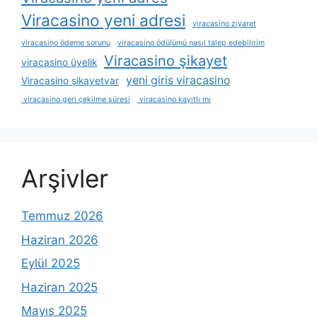
Viracasino yeni adresi
viracasino ziyaret
viracasino ödeme sorunu
viracasino ödülümü nasıl talep edebilirim
Viracasino şikayet
viracasino üyelik
yeni giris viracasino
Viracasino şikayetvar
viracasino geri çekilme süresi
viracasino kayıtlı mı
Arşivler
Temmuz 2026
Haziran 2026
Eylül 2025
Haziran 2025
Mayıs 2025