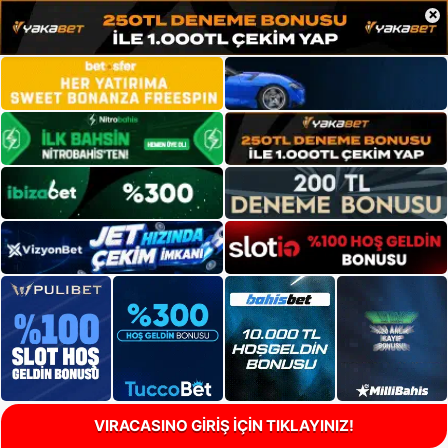
×
VIRACASINO GİRİŞ İÇİN TIKLAYINIZ!