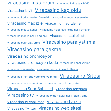
viracasino instagram
viracasino kalite taahhüdü
Viracasino kaç oldu
viracasino kayit
viracasino kodları neden önemlidir
viracasino kupon seçenekleri
viracasino maç izle
viracasino maç izleme
viracasino medya kanalı
viracasino mobil casino'da nasıl oynanır
Viracasino nasıl bir site
viracasino mobile nasıl bağlanır
Viracasino para yatırma
viracasino oyun platformu
Viracasino para çekme
viracasino promosyon
viracasino promosyon kodu
viracasino sanal kartlar
viracasino seçenekler
viracasino sistemi nasıl kullanılır
Viracasino Sitesi
viracasino sitemizde yetenekli ve bilgili
viracasino sitesi avantajları
viracasino sosyal medyada
Viracasino Spor Bahisleri
viracasino telegram
Viracasino tv
viracasino tv'de maçlar nasıl i̇zlenir. giriş
viracasino tv izle
viracasino tv canli maç
viracasino web sitesi
Viracasino Twitter