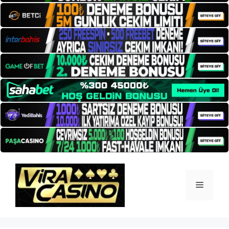
İçeriğe
atla
Menü