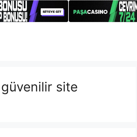
 güvenilir site