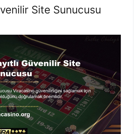
üvenilir Site Sunucusu