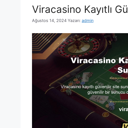
Viracasino Kayıtlı G
Ağustos 14, 2024
Yazarı:
admin