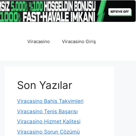
Viracasino
Viracasino Giriş
Son Yazılar
Viracasino Bahis Takvimleri
Viracasino Tenis Başarısı
Viracasino Hizmet Kalitesi
Viracasino Sorun Çözümü