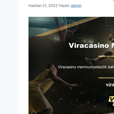
Haziran 21, 2023
Yazarı:
admin