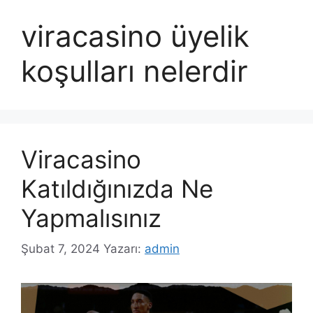
viracasino üyelik
koşulları nelerdir
Viracasino
Katıldığınızda Ne
Yapmalısınız
Şubat 7, 2024
Yazarı:
admin