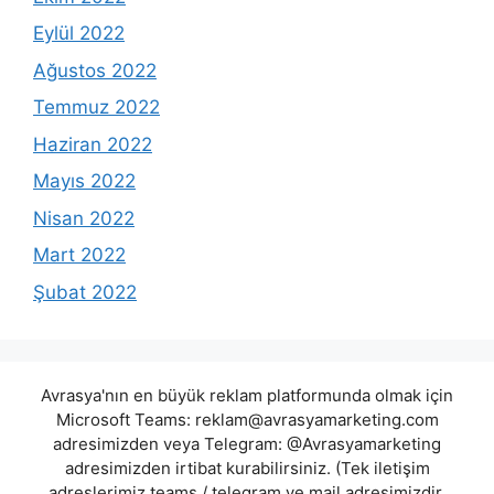
Eylül 2022
Ağustos 2022
Temmuz 2022
Haziran 2022
Mayıs 2022
Nisan 2022
Mart 2022
Şubat 2022
Avrasya'nın en büyük reklam platformunda olmak için
Microsoft Teams:
reklam@avrasyamarketing.com
adresimizden veya Telegram: @Avrasyamarketing
adresimizden irtibat kurabilirsiniz. (Tek iletişim
adreslerimiz teams / telegram ve mail adresimizdir.