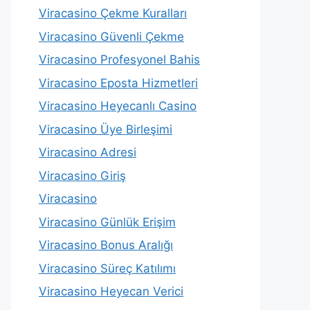
Viracasino Çekme Kuralları
Viracasino Güvenli Çekme
Viracasino Profesyonel Bahis
Viracasino Eposta Hizmetleri
Viracasino Heyecanlı Casino
Viracasino Üye Birleşimi
Viracasino Adresi
Viracasino Giriş
Viracasino
Viracasino Günlük Erişim
Viracasino Bonus Aralığı
Viracasino Süreç Katılımı
Viracasino Heyecan Verici