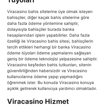
Viracasino bahis sitelerine üye olmak isteyen
bahisçiler, diğer kaçak bahis sitelerine göre
daha fazla ödeme yöntemine sahiptir,
dolayısıyla bahisçiler burada banka
hesaplarından işlem yapabilirler. Daha fazla
özelliği ile Viracasino bahis sitesi, bahisçilerin
tercih ettikleri herhangi bir banka
Viracasino
ödeme tüyoları
ödeme yapmalarını sağlayan
geniş bir ödeme teknolojisi yelpazesine sahiptir.
Viracasino keşfeden bahis tutkunları, sitenin
güvenilirliğinden habersizdir ve Viracasino
kullanıcılarına ödeme yapıp yapmadığını
öğrenmek ister. Bu konuda Viracasino konuya
açıklık getirerek kullanıcıya yardımcı olmaktadır.
Viracasino Hizmet