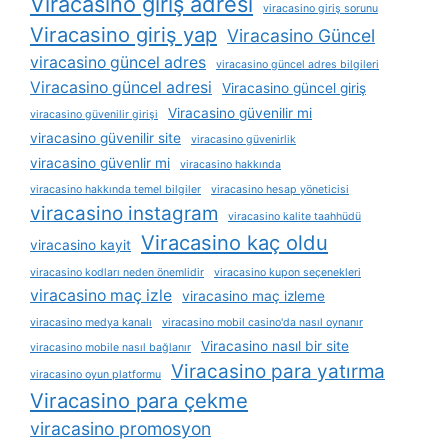
Viracasino giriş adresi
viracasino giriş sorunu
Viracasino giriş yap
Viracasino Güncel
viracasino güncel adres
viracasino güncel adres bilgileri
Viracasino güncel adresi
Viracasino güncel giriş
Viracasino güvenilir mi
viracasino güvenilir girişi
viracasino güvenilir site
viracasino güvenirlik
viracasino güvenlir mi
viracasino hakkında
viracasino hakkında temel bilgiler
viracasino hesap yöneticisi
viracasino instagram
viracasino kalite taahhüdü
Viracasino kaç oldu
viracasino kayit
viracasino kodları neden önemlidir
viracasino kupon seçenekleri
viracasino maç izle
viracasino maç izleme
viracasino medya kanalı
viracasino mobil casino'da nasıl oynanır
Viracasino nasıl bir site
viracasino mobile nasıl bağlanır
Viracasino para yatırma
viracasino oyun platformu
Viracasino para çekme
viracasino promosyon