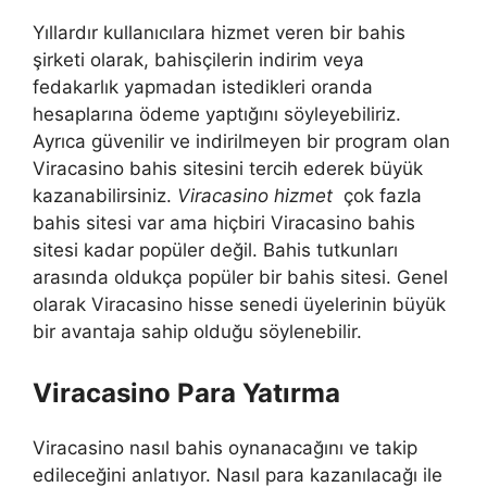
Yıllardır kullanıcılara hizmet veren bir bahis
şirketi olarak, bahisçilerin indirim veya
fedakarlık yapmadan istedikleri oranda
hesaplarına ödeme yaptığını söyleyebiliriz.
Ayrıca güvenilir ve indirilmeyen bir program olan
Viracasino bahis sitesini tercih ederek büyük
kazanabilirsiniz.
Viracasino hizmet
çok fazla
bahis sitesi var ama hiçbiri Viracasino bahis
sitesi kadar popüler değil. Bahis tutkunları
arasında oldukça popüler bir bahis sitesi. Genel
olarak Viracasino hisse senedi üyelerinin büyük
bir avantaja sahip olduğu söylenebilir.
Viracasino Para Yatırma
Viracasino nasıl bahis oynanacağını ve takip
edileceğini anlatıyor. Nasıl para kazanılacağı ile