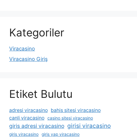
Kategoriler
Viracasino
Viracasino Giriş
Etiket Bulutu
adresi viracasino
bahis sitesi viracasino
canli viracasino
casino sitesi viracasino
girisi viracasino
giris adresi viracasino
giris viracasino
giris yap viracasino