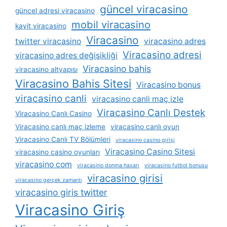
güncel viracasino
güncel adresi viracasino
mobil viracasino
kayit viracasino
Viracasino
twitter viracasino
viracasino adres
Viracasino adresi
viracasino adres değişikliği
Viracasino bahis
viracasino altyapısı
Viracasino Bahis Sitesi
Viracasino bonus
viracasino canli
viracasino canli maç izle
Viracasino Canlı Destek
Viracasino Canlı Casino
Viracasino canlı maç izleme
viracasino canlı oyun
Viracasino Canlı TV Bölümleri
viracasino casino girişi
Viracasino Casino Sitesi
viracasino casino oyunları
viracasino com
viracasino donma hasarı
viracasino futbol bonusu
viracasino girisi
viracasino gerçek zamanlı
viracasino giris twitter
Viracasino Giriş