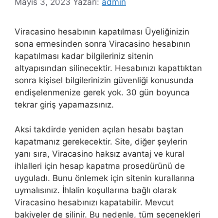
Mayıs 3, 2023
Yazarı:
admin
Viracasino hesabının kapatılması Üyeliğinizin
sona ermesinden sonra Viracasino hesabının
kapatılması kadar bilgileriniz sitenin
altyapısından silinecektir. Hesabınızı kapattıktan
sonra kişisel bilgilerinizin güvenliği konusunda
endişelenmenize gerek yok. 30 gün boyunca
tekrar giriş yapamazsınız.
Aksi takdirde yeniden açılan hesabı baştan
kapatmanız gerekecektir. Site, diğer şeylerin
yanı sıra, Viracasino haksız avantaj ve kural
ihlalleri için hesap kapatma prosedürünü de
uyguladı. Bunu önlemek için sitenin kurallarına
uymalısınız. İhlalin koşullarına bağlı olarak
Viracasino hesabınızı kapatabilir. Mevcut
bakiyeler de silinir. Bu nedenle, tüm seçenekleri