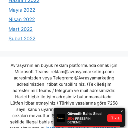
Haziran 2022
Mayıs 2022
Nisan 2022
Mart 2022
Şubat 2022
Avrasya'nın en büyük reklam platformunda olmak için
Microsoft Teams:
reklam@avrasyamarketing.com
adresimizden veya Telegram: @Avrasyamarketing
adresimizden irtibat kurabilirsiniz. (Tek iletişim
adreslerimiz teams / telegram ve mail adresimizdir.
Harici hiçbir iletişim adresimiz bulunmamaktadır.
Lütfen itibar etmeyiniz.) Türkiye yasalarına göre 7258
sayılı kanun uyarınca yasa dışı bahis oynamanın
cezaları mevcuttur. Şu an bulunduğunuz site hiç bir
şekilde illegal bahis oyunları oynatmıyor ve oynamaya