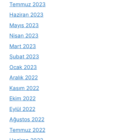
Temmuz 2023
Haziran 2023
Mayıs 2023
Nisan 2023
Mart 2023
Şubat 2023
Ocak 2023
Aralık 2022
Kasım 2022
Ekim 2022
Eylül 2022
Ağustos 2022
Temmuz 2022