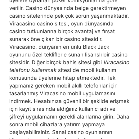
üyelere oynanan poker komisyonlarına göre
verilir. Casino dünyasında belge gerektirmeyen
casino sitelerinde pek çok sorun yaşanmaktadır.
Viracasino casino sitesi, oyun dünyasında
casino tutkunlarına birçok avantaj ve fırsat
sunarak öne çıkan bir casino sitesidir.
Viracasino, dünyanın en ünlü Black Jack
oyununu özel tekliflerle sunan lisanslı bir casino
sitesidir. Diğer birçok bahis sitesi gibi
Viracasino
telefonu kullanmak
sitesi de mobil kullanım
konusunda üyelerine hitap etmektedir. Tek
yapmanız gereken mobil akıllı telefonlar için
tasarlanmış Viracasino mobil uygulamasını
indirmek. Hesabınıza güvenli bir şekilde erişmek
için kayıt sırasında aldığınız kullanıcı adı ve
şifreyi uygulamanın gerekli alanlarına girin. Daha
sonra mobil cihazlara yatırım yapmaya
başlayabilirsiniz. Sanal casino oyunlarının