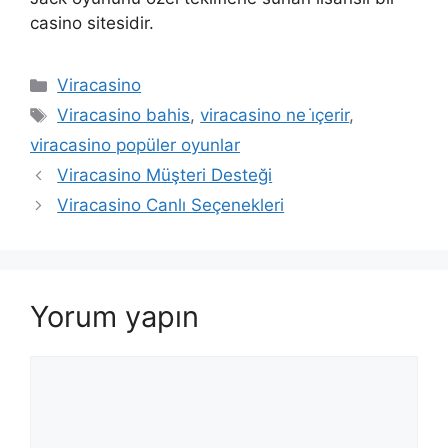
casino sitesidir.
Kategoriler
Viracasino
Etiketler
Viracasino bahis
,
viracasino ne i̇çerir
,
viracasino popüler oyunlar
Viracasino Müşteri Desteği
Viracasino Canlı Seçenekleri
Yorum yapın
Yorum