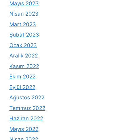
Mayıs 2023
Nisan 2023
Mart 2023
Şubat 2023
Ocak 2023
Aralık 2022
Kasım 2022
Ekim 2022
Eylül 2022
Ağustos 2022
Temmuz 2022
Haziran 2022
Mayıs 2022
Nisan 2022