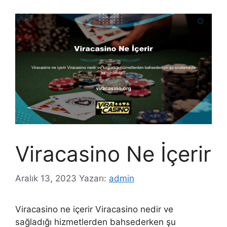
Viracasino Ne İçerir
Aralık 13, 2023
Yazarı:
admin
Viracasino ne içerir Viracasino nedir ve
sağladığı hizmetlerden bahsederken şu