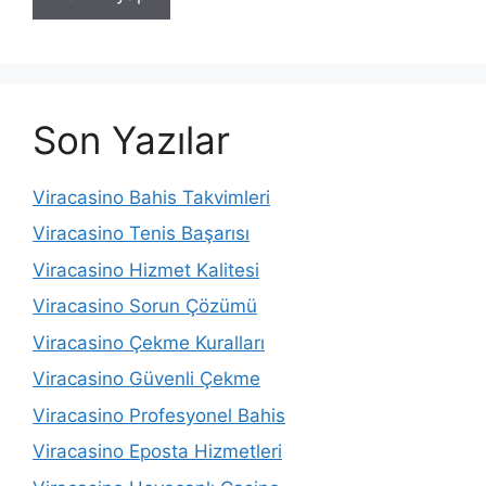
Son Yazılar
Viracasino Bahis Takvimleri
Viracasino Tenis Başarısı
Viracasino Hizmet Kalitesi
Viracasino Sorun Çözümü
Viracasino Çekme Kuralları
Viracasino Güvenli Çekme
Viracasino Profesyonel Bahis
Viracasino Eposta Hizmetleri