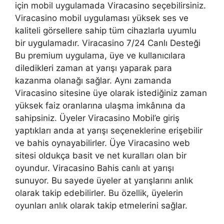
için mobil uygulamada Viracasino seçebilirsiniz.
Viracasino mobil uygulaması yüksek ses ve
kaliteli görsellere sahip tüm cihazlarla uyumlu
bir uygulamadır. Viracasino 7/24 Canlı Desteği
Bu premium uygulama, üye ve kullanıcılara
diledikleri zaman at yarışı yaparak para
kazanma olanağı sağlar. Aynı zamanda
Viracasino sitesine üye olarak istediğiniz zaman
yüksek faiz oranlarına ulaşma imkânına da
sahipsiniz. Üyeler Viracasino Mobil’e giriş
yaptıkları anda at yarışı seçeneklerine erişebilir
ve bahis oynayabilirler. Üye Viracasino web
sitesi oldukça basit ve net kuralları olan bir
oyundur. Viracasino Bahis canlı at yarışı
sunuyor. Bu sayede üyeler at yarışlarını anlık
olarak takip edebilirler. Bu özellik, üyelerin
oyunları anlık olarak takip etmelerini sağlar.