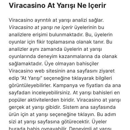
Viracasino At Yarışı Ne Içerir
Viracasino ayrıntılı at yarışı analizi sağlar.
Viracasino at yarışı ne içerir
üyelerinin bu
analizlere erişimi bulunmaktadır. Bu, üyelerin
oyunlar için fikir toplamasına olanak tanır. Bu
analizler aynı zamanda üyelerin at yarışı
oyunlarında deneyim kazanmalarına da olanak
sağlamaktadır. Üye olmayan bahisçiler
Viracasino web sitesinin ana sayfasını ziyaret
edip “At Yarışı” seçeneğine tıklayarak bilgileri
görüntüleyebilirler. Kampanya ve fiyatları da ana
sayfadan inceleyebilirsiniz. At yarışı bahisleri en
popüler aktivitelerden biridir. Viracasino at yarışı
gerçek at yarışı gibidir. Sistem ana sayfasında
ürün için at yarışı seçeneğine tıklayın. Bu adım
sizi at yarışı sayfasına götürecektir. Üyeler
burada bahis oynayabilir. Deneyimli at yarışı