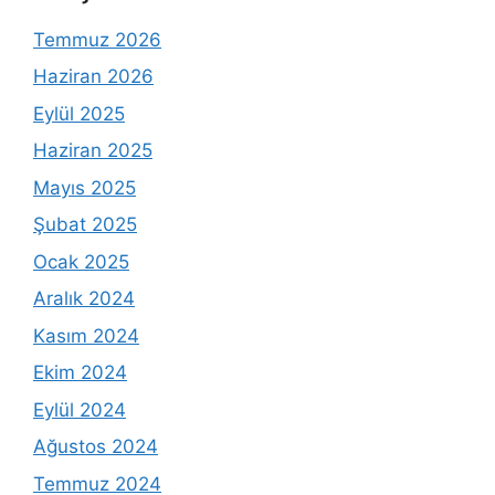
Temmuz 2026
Haziran 2026
Eylül 2025
Haziran 2025
Mayıs 2025
Şubat 2025
Ocak 2025
Aralık 2024
Kasım 2024
Ekim 2024
Eylül 2024
Ağustos 2024
Temmuz 2024