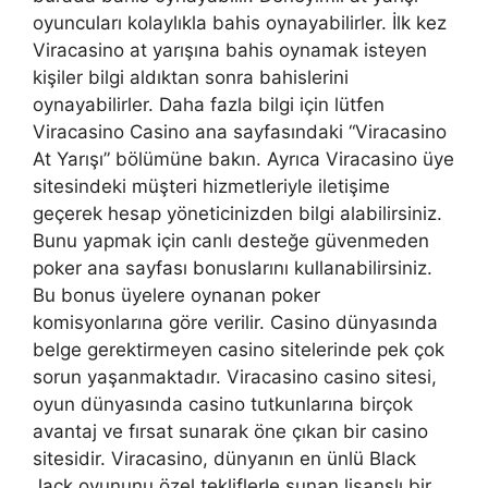
oyuncuları kolaylıkla bahis oynayabilirler. İlk kez
Viracasino at yarışına bahis oynamak isteyen
kişiler bilgi aldıktan sonra bahislerini
oynayabilirler. Daha fazla bilgi için lütfen
Viracasino Casino ana sayfasındaki “Viracasino
At Yarışı” bölümüne bakın. Ayrıca Viracasino üye
sitesindeki müşteri hizmetleriyle iletişime
geçerek hesap yöneticinizden bilgi alabilirsiniz.
Bunu yapmak için canlı desteğe güvenmeden
poker ana sayfası bonuslarını kullanabilirsiniz.
Bu bonus üyelere oynanan poker
komisyonlarına göre verilir. Casino dünyasında
belge gerektirmeyen casino sitelerinde pek çok
sorun yaşanmaktadır. Viracasino casino sitesi,
oyun dünyasında casino tutkunlarına birçok
avantaj ve fırsat sunarak öne çıkan bir casino
sitesidir. Viracasino, dünyanın en ünlü Black
Jack oyununu özel tekliflerle sunan lisanslı bir