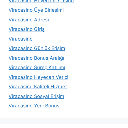
Viracasino Heyecanlı Casino
Viracasino Üye Birleşimi
Viracasino Adresi
Viracasino Giriş
Viracasino
Viracasino Günlük Erişim
Viracasino Bonus Aralığı
Viracasino Süreç Katılımı
Viracasino Heyecan Verici
Viracasino Kaliteli Hizmet
Viracasino Sosyal Erişim
Viracasino Yeni Bonus