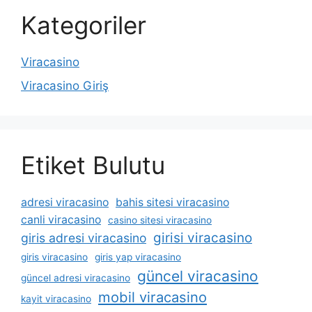
Kategoriler
Viracasino
Viracasino Giriş
Etiket Bulutu
adresi viracasino
bahis sitesi viracasino
canli viracasino
casino sitesi viracasino
girisi viracasino
giris adresi viracasino
giris viracasino
giris yap viracasino
güncel viracasino
güncel adresi viracasino
mobil viracasino
kayit viracasino