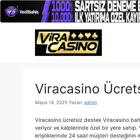
İçeriğe
atla
Viracasino Ücret
Mayıs 14, 2025
Yazarı:
admin
Viracasino ücretsiz destek Viracasino bahi
veriyor ve kalplerinde özel bir yere sahip. 
eriştiklerinde 24 saat müşteri desteğinin 