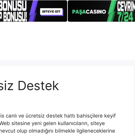
siz Destek
s canlı ve ücretsiz destek hattı bahisçilere keyif
Web sitesine yeni gelen kullanıcıların, siteye
mevcut olup olmadığını bilmekle ilgileneceklerine