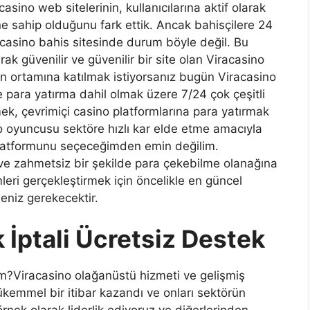
asino web sitelerinin, kullanıcılarına aktif olarak
e sahip olduğunu fark ettik. Ancak bahisçilere 24
acasino bahis sitesinde durum böyle değil. Bu
ak güvenilir ve güvenilir bir site olan Viracasino
un ortamına katılmak istiyorsanız bugün Viracasino
e para yatırma dahil olmak üzere 7/24 çok çeşitli
k, çevrimiçi casino platformlarına para yatırmak
no oyuncusu sektöre hızlı kar elde etme amacıyla
 platformunu seçeceğimden emin değilim.
ı ve zahmetsiz bir şekilde para çekebilme olanağına
mleri gerçekleştirmek için öncelikle en güncel
meniz gerekecektir.
 İptali Ücretsiz Destek
rim?Viracasino olağanüstü hizmeti ve gelişmiş
kemmel bir itibar kazandı ve onları sektörün